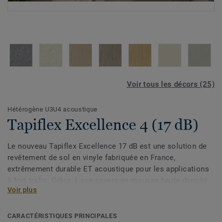
Voir tous les décors (25)
Hétérogène U3U4 acoustique
Tapiflex Excellence 4 (17 dB)
Le nouveau Tapiflex Excellence 17 dB est une solution de
revêtement de sol en vinyle fabriquée en France,
extrêmement durable ET acoustique pour les applications
à fort trafic. Grâce à son envers en mousse haute densité,
Voir plus
il offre une excellente réduction sonore (17 dB), un bon
confort sous les pieds et une excellente roulabilité grâce à
un poinçonnement de 0,05 mm. Il offre le meilleur ratio
CARACTÉRISTIQUES PRINCIPALES