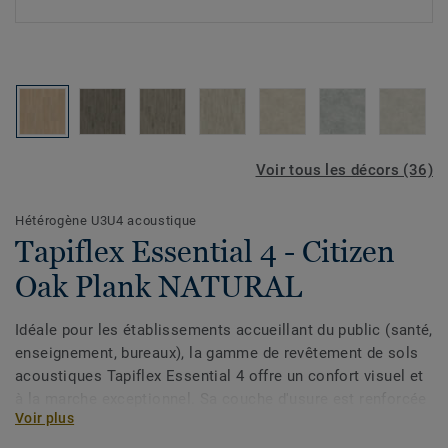
Voir tous les décors (36)
Hétérogène U3U4 acoustique
Tapiflex Essential 4 - Citizen
Oak Plank NATURAL
Idéale pour les établissements accueillant du public (santé,
enseignement, bureaux), la gamme de revêtement de sols
acoustiques Tapiflex Essential 4 offre un confort visuel et
à la marche exceptionnel. Sa couche d'usure est renforcée
Voir plus
par un traitement en polyuréthane. 100 % recyclable, le PVC
acoustique affiche des émissions de COVT inférieures à