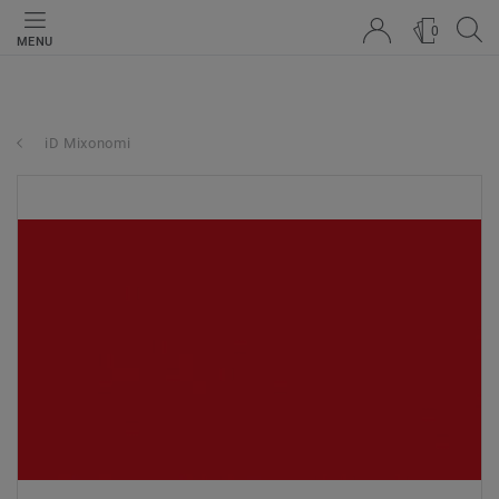
0
MENU
iD Mixonomi