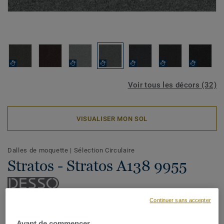
Voir tous les décors (32)
VISUALISER MON SOL
Dalles de moquette
|
Sélection Circulaire
Stratos - Stratos A138 9955
Continuer sans accepter
La collection de dalles moquette DESSO Stratos redéfinit
les espaces du quotidien grâce à une palette renouvelée de
Avant de commencer...