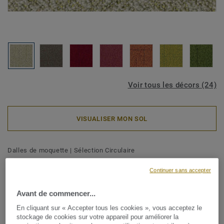
Voir tous les décors (24)
VISUALISER MON SOL
Dalles de moquette
|
Sélection Circulaire
Iconic - Iconic AA23 2906
Continuer sans accepter
Avant de commencer...
Créez un revêtement de sol gai dans un kaléidoscope de
En cliquant sur « Accepter tous les cookies », vous acceptez le
stockage de cookies sur votre appareil pour améliorer la
couleurs avec Iconic. Une technique de tuftage unique