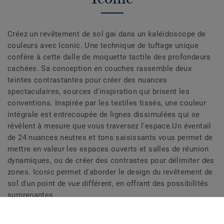
Créez un revêtement de sol gai dans un kaléidoscope de
couleurs avec Iconic. Une technique de tuftage unique
confère à cette dalle de moquette tactile des profondeurs
cachées. Sa conception en couches rassemble deux
teintes contrastantes pour créer des nuances
spectaculaires, sources d'inspiration qui brisent les
conventions. Inspirée par les textiles tissés, une couleur
intégrale est entrecoupée de lignes dissimulées qui se
révèlent à mesure que vous traversez l'espace.Un éventail
de 24 nuances neutres et tons saisissants vous permet de
mettre en valeur les espaces ouverts et salles de réunion
dynamiques, ou de créer des contrastes pour délimiter des
zones. Iconic permet d'aborder le design du revêtement de
sol d'un point de vue différent, en offrant des possibilités
surprenantes.
Cette collection fait partie de notre
Sélection Circulaire.