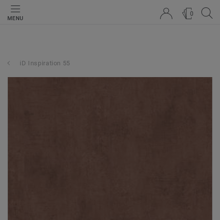
0
MENU
iD Inspiration 55