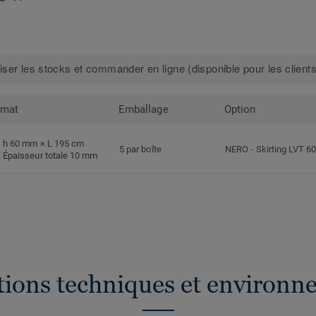
iser les stocks et commander en ligne (disponible pour les clients
rmat
Emballage
Option
h 60 mm × L 195 cm
5 par boîte
NERO
-
Skirting LVT 6
Épaisseur totale 10 mm
ations techniques et environn