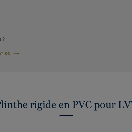
s ?
ATION
linthe rigide en PVC pour L