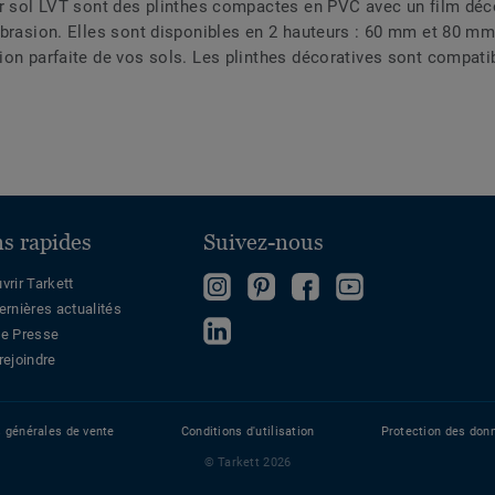
ur sol LVT sont des plinthes compactes en PVC avec un film déco
abrasion. Elles sont disponibles en 2 hauteurs : 60 mm et 80 m
ion parfaite de vos sols. Les plinthes décoratives sont compat
ns rapides
Suivez-nous
Follow
Follow
Devenez
Regardez
vrir Tarkett
ernières actualités
us
us
fan
sur
Follow
e Presse
on
on
sur
Youtube
us
rejoindre
Instagram
Pinterest
Facebook
on
LinkedIn
s générales de vente
Conditions d'utilisation
Protection des don
© Tarkett 2026