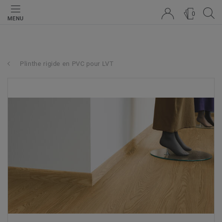
0
MENU
Plinthe rigide en PVC pour LVT