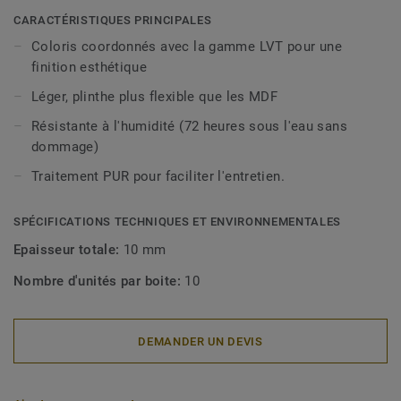
décoratives sont compatibles avec tous nos revêtements
CARACTÉRISTIQUES PRINCIPALES
LVT (à coller, à cliquer et en pose libre).
Coloris coordonnés avec la gamme LVT pour une
finition esthétique
Léger, plinthe plus flexible que les MDF
Résistante à l'humidité (72 heures sous l'eau sans
dommage)
Traitement PUR pour faciliter l'entretien.
SPÉCIFICATIONS TECHNIQUES ET ENVIRONNEMENTALES
Epaisseur totale:
10 mm
Nombre d'unités par boite:
10
DEMANDER UN DEVIS