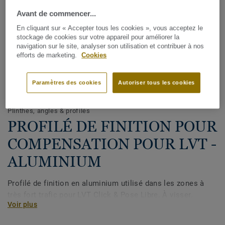
Avant de commencer...
En cliquant sur « Accepter tous les cookies », vous acceptez le
stockage de cookies sur votre appareil pour améliorer la
navigation sur le site, analyser son utilisation et contribuer à nos
efforts de marketing.
Cookies
Paramètres des cookies
Autoriser tous les cookies
Voir tous les décors (3)
Plinthes, angles & profilés
PROFILÉ DE FINITION POUR
COMPENSATION POUR LVT -
ALUMINIUM
Profilé de finition en aluminium utilisé dans les zones à
très fort trafic pour LVT Click & Pose Libre. À visser.
Voir plus