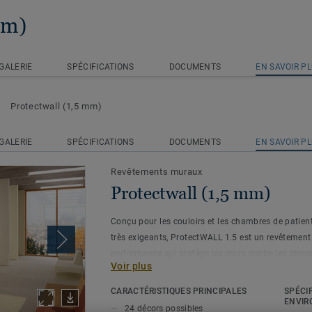
mm)
GALERIE
SPÉCIFICATIONS
DOCUMENTS
EN SAVOIR P
Protectwall (1,5 mm)
GALERIE
SPÉCIFICATIONS
DOCUMENTS
EN SAVOIR P
Revêtements muraux
Protectwall (1,5 mm)
Conçu pour les couloirs et les chambres de patie
très exigeants, ProtectWALL 1.5 est un revêtement
performance qui protège les murs contre les chocs, 
Voir plus
produits chimiques. Souple et facile à installer (m
rigides), il contribue à réduire les coûts de répar
CARACTÉRISTIQUES PRINCIPALES
SPÉCI
limitant les dommages aux murs. Il est traité avec
ENVIR
24 décors possibles