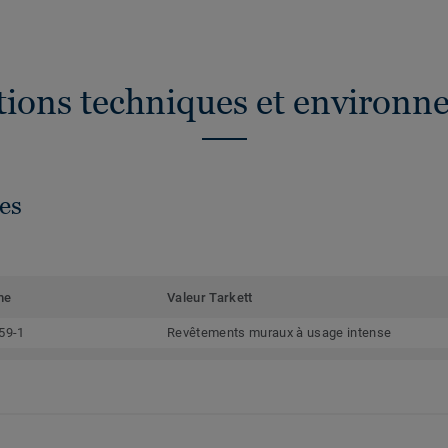
ations techniques et environn
es
me
Valeur Tarkett
59-1
Revêtements muraux à usage intense