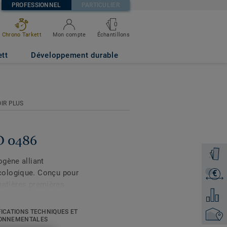
PROFESSIONNEL
PARTICULIER
0
Échantillons
Chrono Tarkett
Mon compte
ett
Développement durable
IR PLUS
ND 0486
Command
ogène alliant
cologique. Conçu pour
€
Recevoi
 matières premières
Ajouter
rquable à l’usure et au
e distingue par les
FICATIONS TECHNIQUES ET
Trouver
un rendu à la fois élégant
ONNEMENTALES