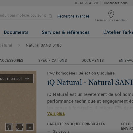
01 41 20 41 20
Contactez nous
Recherche avancée
Trouver un revendeur
ral SAND 0486
Documents
Services & références
L'Atelier Tark
Natural
Natural SAND 0486
ACCESSOIRES
SPÉCIFICATIONS
DOCUMENTS
EN SAVO
PVC homogène
|
Sélection Circulaire
iser mon sol
iQ Natural - Natural SA
iQ Natural est un revêtement de sol hom
performance technique et engagement é
les zones à fort trafic, il intègre 17% de
Voir plus
biosourcées et offre une résistance rema
temps. Son design, inspiré de la nature, s
CARACTÉRISTIQUES PRINCIPALES
SPÉCI
motifs exclusifs « Natural Flakes », pour 
ENVIR
35 décors