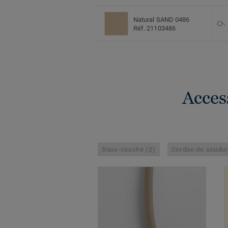
Natural SAND 0486
Réf. 21103486
Acces
Sous-couche (2)
Cordon de soudur