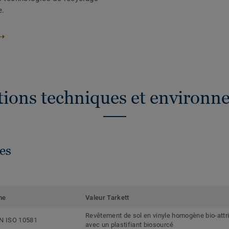
e.
ations techniques et environn
es
me
Valeur Tarkett
Revêtement de sol en vinyle homogène bio-attr
N ISO 10581
avec un plastifiant biosourcé