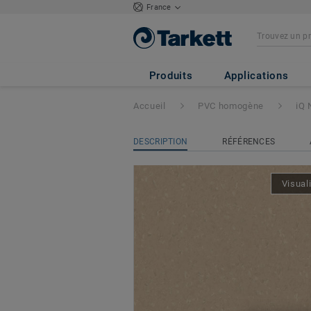
France
iQ Natural
- Natu
Produits
Applications
Accueil
PVC homogène
iQ 
DESCRIPTION
RÉFÉRENCES
Visual