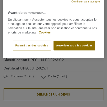
Continuer sans accepter
Fabriqué en Suède
Avant de commencer...
SPÉCIFICATIONS TECHNIQUES ET ENVIRONNEMENTALES
En cliquant sur « Accepter tous les cookies », vous acceptez le
Type de revêtement de sol:
Revêtement de sol en vinyle
stockage de cookies sur votre appareil pour améliorer la
navigation sur le site, analyser son utilisation et contribuer à nos
homogène bio-attribué selon le principe du mass balance
efforts de marketing.
Cookies
avec un plastifiant biosourcé
Classe d'usage commerciale:
34 Circulation très intense
Paramètres des cookies
Autoriser tous les cookies
Classe d'usage industrielle:
43 Intense
Classification UPEC:
U4 P3 E2/3 C2
Certificat UPEC:
312-025.1
Rouleau (1 réf.)
Dalle (1 réf.)
DEMANDER UN DEVIS