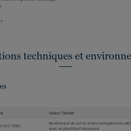
e.
ations techniques et environn
es
me
Valeur Tarkett
Revêtement de sol en vinyle homogène bio-attr
N ISO 10581
avec un plastifiant biosourcé