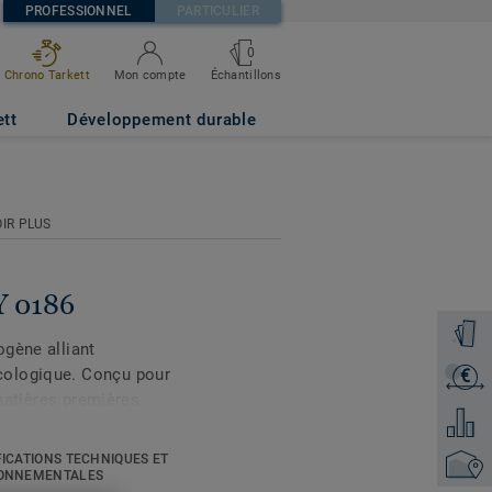
PROFESSIONNEL
PARTICULIER
0
Échantillons
Chrono Tarkett
Mon compte
ett
Développement durable
IR PLUS
Y 0186
Command
ogène alliant
cologique. Conçu pour
€
Recevoi
 matières premières
Ajouter
rquable à l’usure et au
e distingue par les
FICATIONS TECHNIQUES ET
Trouver
un rendu à la fois élégant
ONNEMENTALES