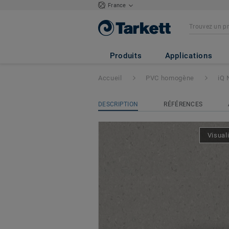
France
iQ Natural
- Natu
Produits
Applications
Accueil
PVC homogène
iQ 
DESCRIPTION
RÉFÉRENCES
Visual