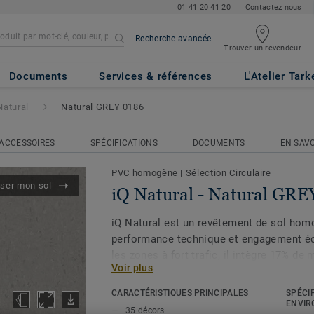
01 41 20 41 20
Contactez nous
Recherche avancée
Trouver un revendeur
ral GREY 0186
Documents
Services & références
L'Atelier Tark
Natural
Natural GREY 0186
ACCESSOIRES
SPÉCIFICATIONS
DOCUMENTS
EN SAVO
PVC homogène
|
Sélection Circulaire
iser mon sol
iQ Natural - Natural GRE
iQ Natural est un revêtement de sol hom
performance technique et engagement é
les zones à fort trafic, il intègre 17% de
Voir plus
biosourcées et offre une résistance rema
temps. Son design, inspiré de la nature, s
CARACTÉRISTIQUES PRINCIPALES
SPÉCI
motifs exclusifs « Natural Flakes », pour 
ENVIR
35 décors