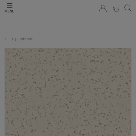
0
MENU
iQ Eminent