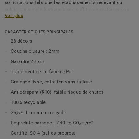
sollicitations tels que les établissements recevant du
public. Un simple lustrage à sec suffit pour restaurer son
Voir plus
aspect d’origine en lui offrant une plus grande longévité.
iQ Eminent est sans biocides, offre une excellente
CARACTÉRISTIQUES PRINCIPALES
nettoyable et est classé ISO 4 (ISO 14644-1) pour être
26 décors
compatible avec les environnements exigeants tels que les
Couche d’usure : 2mm
salles propres. iQ Eminent est composée de 2 designs non
directionnels et 26 couleurs qui s’harmonisent avec les
Garantie 20 ans
couleurs d’iQ Granit. Elle est désormais disponible en
Traitement de surface iQ Pur
option vinyle bio-attribuée, pour réduire davantage votre
impact carbone, et est 100% recyclable même en fin
Grainage lisse, entretien sans fatigue
d’usage.
Antidérapant (R10), faible risque de chutes
Cette collection fait partie de notre
Sélection Circulaire.
100% recyclable
25,5% de contenu recyclé
Empreinte carbone : 7,40 kg CO₂e /m²
Certifié ISO 4 (salles propres)