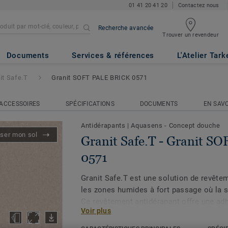
01 41 20 41 20
Contactez nous
Recherche avancée
Trouver un revendeur
ranit SOFT PALE BRICK 0571
Documents
Services & références
L'Atelier Tark
it Safe.T
Granit SOFT PALE BRICK 0571
ACCESSOIRES
SPÉCIFICATIONS
DOCUMENTS
EN SAVO
Antidérapants
|
Aquasens - Concept douche
iser mon sol
Granit Safe.T - Granit 
0571
Granit Safe.T est une solution de revête
les zones humides à fort passage où la s
Ce revêtement antidérapant offre une ad
Voir plus
pieds nus et chaussés, même lorsqu'il es
d'eau. Pour maintenir une propreté optima