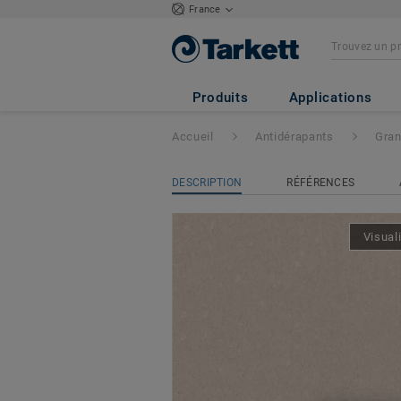
France
Granit Safe.T
- G
Produits
Applications
Accueil
Antidérapants
Gran
DESCRIPTION
RÉFÉRENCES
Visual