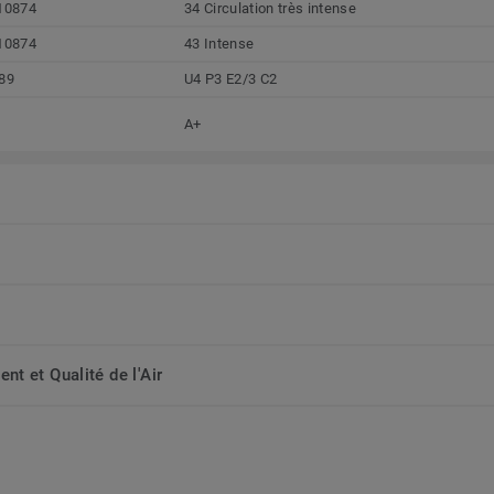
10874
34 Circulation très intense
10874
43 Intense
89
U4 P3 E2/3 C2
A+
t et Qualité de l'Air