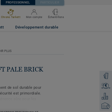
PROFESSIONNEL
PARTICULIER
0
Échantillons
Chrono Tarkett
Mon compte
ett
Développement durable
IR PLUS
SOFT PALE BRICK
Command
€
Recevoi
ment de sol durable pour
écurité est primordiale.
Ajouter
hérence sûre pour les
t couvert de savon et
Trouver
le, le traitement de