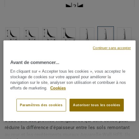
Continuer sans accepter
Voir tous les décors (8)
Avant de commencer...
Accessoires douche
En cliquant sur « Accepter tous les cookies », vous acceptez le
Profilé de jonction pour pièce
stockage de cookies sur votre appareil pour améliorer la
navigation sur le site, analyser son utilisation et contribuer à nos
humide - PJ30 Flexible
efforts de marketing.
Cookies
junction profile/POLYETHYL
Paramètres des cookies
Autoriser tous les cookies
Les profilés de jonction (PJ) en PVC souple pour salle
d'eau sont des profilés triangulaires qui sont collés pour
réduire la différence d'épaisseur entre les sols remontant
au mur et les revêtements muraux Aquarelle Wall HFS. Ils