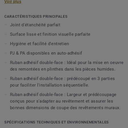
Voir plus
assurent une parfaite étanchéité entre le revêtement de sol
remonté en plinthe et le revêtement mural. Une nouvelle
version : le Profilé de Jonction auto-adhésif PJ30 SA
CARACTÉRISTIQUES PRINCIPALES
permet une installation plus facile et plus rapide.
Joint d'étanchéité parfait
Surface lisse et finition visuelle parfaite
Les profilés d'appui (PA) en PVC sont utilisés pour former
un arrondi dans l'angle où les revêtements de sol s'élèvent
Hygiène et facilité d'entretien
vers le mur. Une nouvelle version : le Profilé d'Appui auto-
PJ & PA disponibles en auto-adhésif
adhésif PA 20 SA, permet une installation plus facile et
plus rapide.
Ruban adhésif double-face : Idéal pour la mise en oeuvre
des remontées en plinthes dans les pièces humides.
Les Profilés d'Appui en PVC sont disponibles en 3 tailles,
Ruban adhésif double-face : prédécoupé en 3 parties
ce qui permet de s'adapter à tous les rayons d'angle. Ils
pour faciliter l'installation séquentielle.
offrent également une hygiène parfaite et une étanchéité à
l'eau du fait qu'ils créent un angle lisse sous le revêtement
Ruban adhésif double-face : Largeur et prédécoupage
de sol. Ils sont également faciles à nettoyer et à entretenir
conçus pour s'adapter au revêtement et assurer les
grâce à leur forme arrondie. Nos Profilés d'Appui en PVC
bonnes dimensions de coupe des revêtements muraux.
sont compatibles avec les rouleaux de vinyle homogènes
et hétérogènes destinés aux salles d'eau.
SPÉCIFICATIONS TECHNIQUES ET ENVIRONNEMENTALES