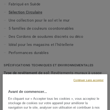
Cette collection fait partie de notre
Sélection Circulaire.
Fabriqué en Suède
Sélection Circulaire
Une collection pour le sol et le mur
5 familles de couleurs coordonnables
Des Cordons de soudures discrets ou déco
Idéal pour les magasins et l’hôtellerie
Performances durables
SPÉCIFICATIONS TECHNIQUES ET ENVIRONNEMENTALES
Type de revêtement de sol:
Revêtements muraux à usage
intense
Continuer sans accepter
Epaisseur totale:
2 mm
Avant de commencer...
Masse surfacique totale:
3400 g/m²
En cliquant sur « Accepter tous les cookies », vous acceptez le
stockage de cookies sur votre appareil pour améliorer la
Epaisseur de la couche d'usure:
2 mm
navigation sur le site, analyser son utilisation et contribuer à nos