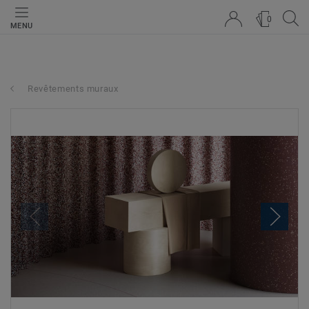
0
MENU
Revêtements muraux