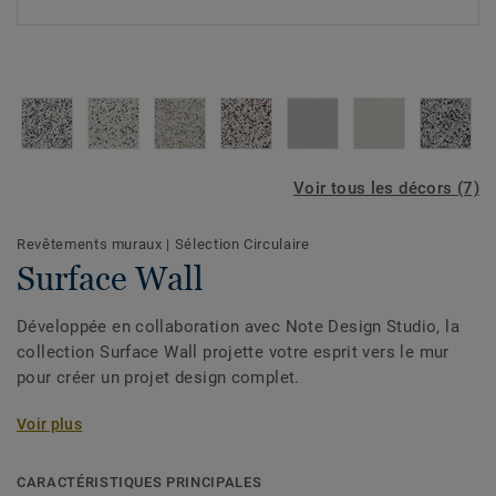
Voir tous les décors (7)
Revêtements muraux
|
Sélection Circulaire
Surface Wall
Développée en collaboration avec Note Design Studio, la
collection Surface Wall projette votre esprit vers le mur
pour créer un projet design complet.
Consultez également les sols iQ Surface pour créer un
Voir plus
décor complet.
CARACTÉRISTIQUES PRINCIPALES