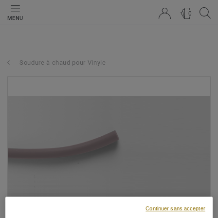
0
MENU
Soudure à chaud pour Vinyle
Continuer sans accepter