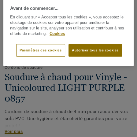
Avant de commencer...
En cliquant sur « Accepter tous les cookies », vous acceptez le
stockage de cookies sur votre appareil pour améliorer la
navigation sur le site, analyser son utilisation et contribuer à nos
efforts de marketing.
Cookies
Paramètres des cookies
Autoriser tous les cookies
Voir tous les décors (1146)
Cordons de soudure
Soudure à chaud pour Vinyle -
Unicoloured LIGHT PURPLE
0857
Cordons de soudure à chaud de 4 mm pour raccorder vos
sols PVC. Une hygiène et étanchéité garanties pour votre
projet !
Voir plus