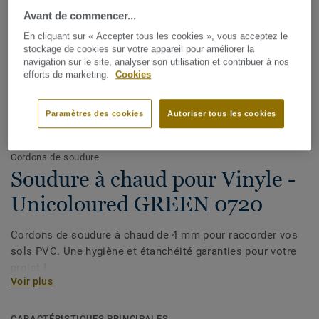
Avant de commencer...
En cliquant sur « Accepter tous les cookies », vous acceptez le
stockage de cookies sur votre appareil pour améliorer la
navigation sur le site, analyser son utilisation et contribuer à nos
efforts de marketing.
Cookies
Paramètres des cookies
Autoriser tous les cookies
Voir tous les décors (1146)
Cordons de soudure
Soudure à chaud pour Vinyle -
Unicoloured GREEN 0720
Cordons de soudure à chaud de 4 mm pour raccorder vos
sols PVC. Une hygiène et étanchéité garanties pour votre
projet !
Voir plus
CARACTÉRISTIQUES PRINCIPALES