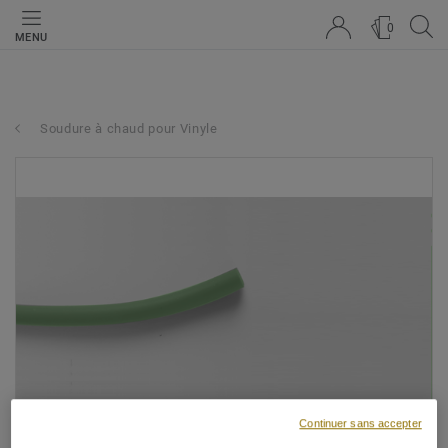
0
MENU
Soudure à chaud pour Vinyle
Continuer sans accepter