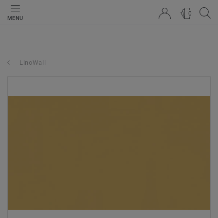
0
MENU
LinoWall