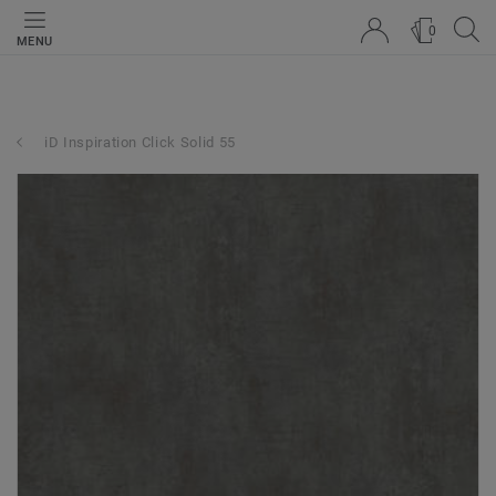
0
MENU
iD Inspiration Click Solid 55