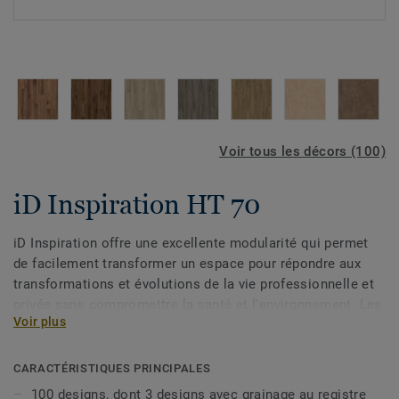
Voir tous les décors (100)
iD Inspiration HT 70
iD Inspiration offre une excellente modularité qui permet
de facilement transformer un espace pour répondre aux
transformations et évolutions de la vie professionnelle et
privée sans compromettre la santé et l'environnement. Les
Voir plus
coloris et thèmes inspirés de la nature et soulignés par
l'ultra-réalisme de l'impression haute définition vous
permettent de choisir les meilleurs designs naturels
CARACTÉRISTIQUES PRINCIPALES
intégrés dans des matériaux en vinyle haute performance
100 designs, dont 3 designs avec grainage au registre