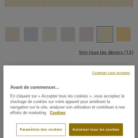
Voir tous les décors (13)
VISUALISER MON SOL
Continuer sans accepter
Avant de commencer...
Revêtements muraux
En cliquant sur « Accepter tous les cookies », vous acceptez le
Wallgard - Wallgard WHITE
stockage de cookies sur votre appareil pour améliorer la
navigation sur le site, analyser son utilisation et contribuer à nos
YELLOW
efforts de marketing.
Cookies
Wallgarding wallcovering est la solution parfaite pour les
Paramètres des cookies
Autoriser tous les cookies
zones qui ont besoin d'une protection murale spéciale,