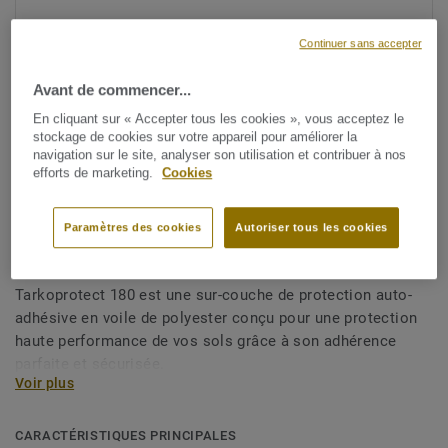
Continuer sans accepter
Avant de commencer...
En cliquant sur « Accepter tous les cookies », vous acceptez le
stockage de cookies sur votre appareil pour améliorer la
navigation sur le site, analyser son utilisation et contribuer à nos
Voir tous les décors (2)
efforts de marketing.
Cookies
Sous-couches et adhésifs
Paramètres des cookies
Autoriser tous les cookies
Sur-couche de protection
Tarkoprotect 180 est une sur-couche de protection auto-
adhésive en voile de polyester conçu pour une protection
haute performance de vos sols grâce à son adhérence
parfaite et sécurisée.
Voir plus
CARACTÉRISTIQUES PRINCIPALES