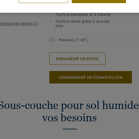
résister à un taux d'humidité de
Epaiss
7%
Facile à manipuler et à installer
Facile à retirer grâce à sa pose
oir tous les décors (1)
libre
Rouleau (1 réf.)
DEMANDER UN DEVIS
COMMANDER UN ÉCHANTILLON
Sous-couche pour sol humide
vos besoins