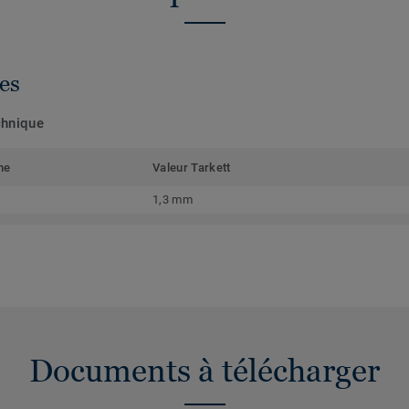
es
chnique
me
Valeur Tarkett
1,3 mm
Documents à télécharger