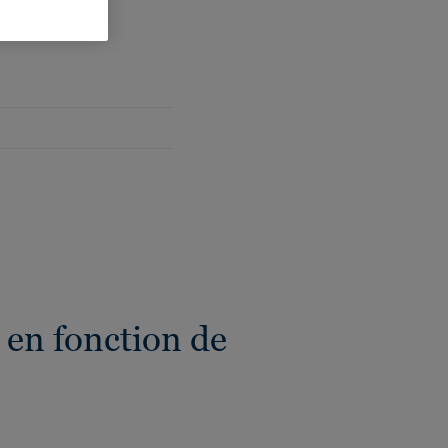
eur totale:
1,3 mm
 en fonction de