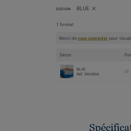
BLUE
DESIGN
1 format
Merci de
pour visual
vous connecter
Décor
Fo
BLUE
Réf. 3960004
Spécific