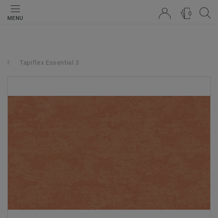
0
MENU
Tapiflex Essential 3