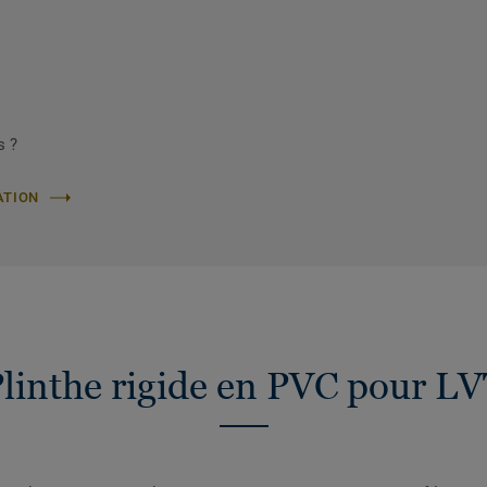
s ?
ATION
linthe rigide en PVC pour L