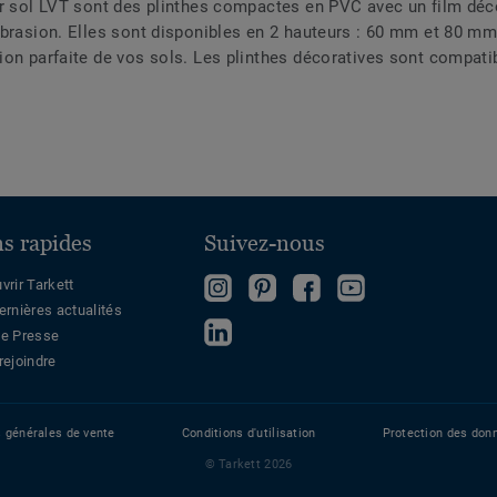
ur sol LVT sont des plinthes compactes en PVC avec un film déco
abrasion. Elles sont disponibles en 2 hauteurs : 60 mm et 80 m
ion parfaite de vos sols. Les plinthes décoratives sont compat
ns rapides
Suivez-nous
Follow
Follow
Devenez
Regardez
vrir Tarkett
ernières actualités
us
us
fan
sur
Follow
e Presse
on
on
sur
Youtube
us
rejoindre
Instagram
Pinterest
Facebook
on
LinkedIn
s générales de vente
Conditions d'utilisation
Protection des don
© Tarkett 2026