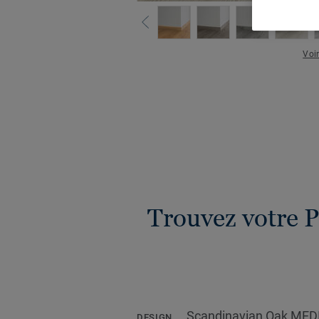
Voir
Trouvez votre P
Scandinavian Oak MED
DESIGN