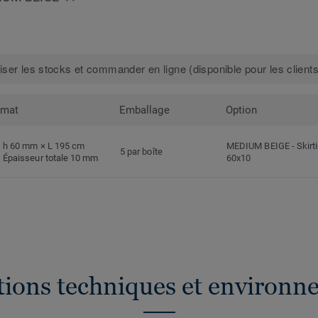
iser les stocks et commander en ligne (disponible pour les clients
rmat
Emballage
Option
h 60 mm × L 195 cm
MEDIUM BEIGE
-
Skirt
5 par boîte
Épaisseur totale 10 mm
60x10
ations techniques et environn