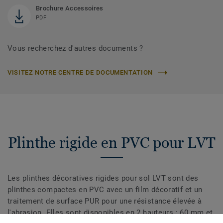
Brochure Accessoires
PDF
Vous recherchez d'autres documents ?
VISITEZ NOTRE CENTRE DE DOCUMENTATION
Plinthe rigide en PVC pour LVT
Les plinthes décoratives rigides pour sol LVT sont des
plinthes compactes en PVC avec un film décoratif et un
traitement de surface PUR pour une résistance élevée à
l'abrasion. Elles sont disponibles en 2 hauteurs : 60 mm et