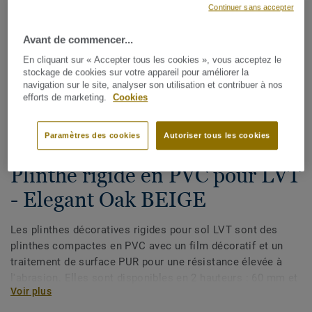
Continuer sans accepter
Avant de commencer...
En cliquant sur « Accepter tous les cookies », vous acceptez le
stockage de cookies sur votre appareil pour améliorer la
navigation sur le site, analyser son utilisation et contribuer à nos
efforts de marketing.
Cookies
Voir tous les décors (175)
Paramètres des cookies
Autoriser tous les cookies
Plinthes, angles & profilés
Plinthe rigide en PVC pour LVT
- Elegant Oak BEIGE
Les plinthes décoratives rigides pour sol LVT sont des
plinthes compactes en PVC avec un film décoratif et un
traitement de surface PUR pour une résistance élevée à
l'abrasion. Elles sont disponibles en 2 hauteurs : 60 mm et
Voir plus
80 mm (gamme Ultimate) et ont des couleurs coordonnées
pour une finition parfaite de vos sols. Les plinthes