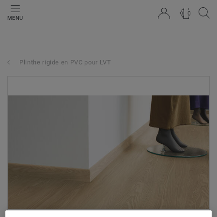
0
MENU
Plinthe rigide en PVC pour LVT