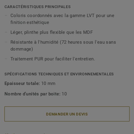
décoratives sont compatibles avec tous nos revêtements
CARACTÉRISTIQUES PRINCIPALES
LVT (à coller, à cliquer et en pose libre).
Coloris coordonnés avec la gamme LVT pour une
finition esthétique
Léger, plinthe plus flexible que les MDF
Résistante à l'humidité (72 heures sous l'eau sans
dommage)
Traitement PUR pour faciliter l'entretien.
SPÉCIFICATIONS TECHNIQUES ET ENVIRONNEMENTALES
Epaisseur totale:
10 mm
Nombre d'unités par boite:
10
DEMANDER UN DEVIS