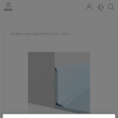
0
MENU
Plinthe semi-rigide PVC lisse - KS61