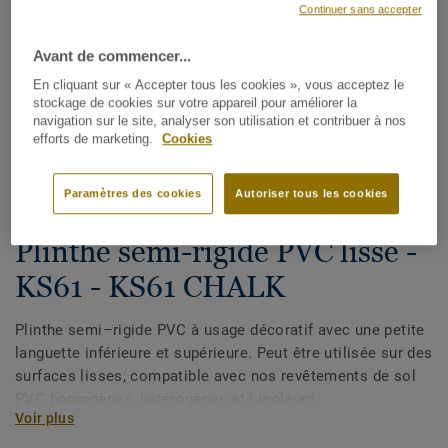
Continuer sans accepter
Avant de commencer...
En cliquant sur « Accepter tous les cookies », vous acceptez le
stockage de cookies sur votre appareil pour améliorer la
navigation sur le site, analyser son utilisation et contribuer à nos
efforts de marketing.
Cookies
Voir tous les décors (33)
Paramètres des cookies
Autoriser tous les cookies
Plinthes, angles & profilés
Plinthe semi-rigide PVC lisse -
KS61 - KS61 CHALK
Plinthe semi–rigide PVC à usage décoratif avec une petite
languette inférieure et supérieure. Peut être utilisée sur des
surfaces lisses, compatible avec nos revêtements de sol
PVC homogènes, hétérogènes et Linoléum.
Voir plus