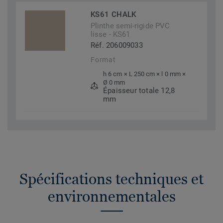
KS61 CHALK
Plinthe semi-rigide PVC
lisse - KS61
Réf. 206009033
Format
h 6 cm × L 250 cm × l 0 mm ×
Ø 0 mm
Épaisseur totale 12,8
mm
Spécifications techniques et
environnementales