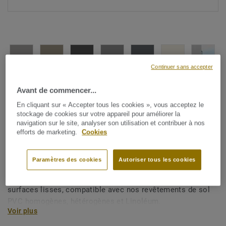
Continuer sans accepter
Voir tous les décors (33)
Avant de commencer...
En cliquant sur « Accepter tous les cookies », vous acceptez le
Plinthes, angles & profilés
stockage de cookies sur votre appareil pour améliorer la
Plinthe semi-rigide PVC lisse -
navigation sur le site, analyser son utilisation et contribuer à nos
efforts de marketing.
Cookies
KS61
Paramètres des cookies
Autoriser tous les cookies
Plinthe semi–rigide PVC à usage décoratif avec une petite
languette inférieure et supérieure. Peut être utilisée sur des
surfaces lisses, compatible avec nos revêtements de sol
PVC homogènes, hétérogènes et Linoléum.
Voir plus