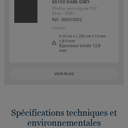
KS100 DARK GREY
Plinthe semi-rigide PVC
lisse - KS61
Réf. 206010032
Format
h 10 cm × L 250 cm × l 0 mm
× Ø 0 mm
Épaisseur totale 12,8
mm
VOIR PLUS
Spécifications techniques et
environnementales