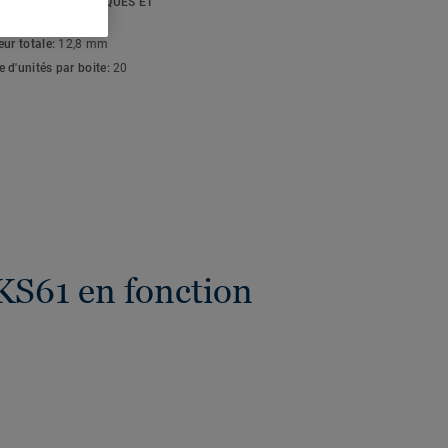
FICATIONS TECHNIQUES ET
ONNEMENTALES
eur totale:
12,8 mm
 d'unités par boite:
20
 KS61 en fonction