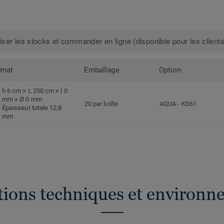
iser les stocks et commander en ligne (disponible pour les clients
rmat
Emballage
Option
h 6 cm × L 250 cm × l 0
mm × Ø 0 mm
20 par boîte
AQUA
-
KS61
Épaisseur totale 12,8
mm
ations techniques et environn