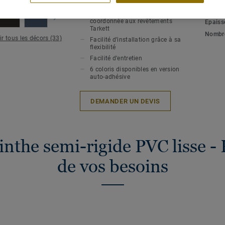
CARACTÉRISTIQUES PRINCIPALES
SPÉCI
ENVIR
Très large palette de couleurs
coordonnée aux revêtements
Epaiss
Tarkett
Nombre
ir tous les décors (33)
Facilité d’installation grâce à sa
flexibilité
Facilité d’entretien
6 coloris disponibles en version
auto-adhésive
DEMANDER UN DEVIS
inthe semi-rigide PVC lisse -
de vos besoins