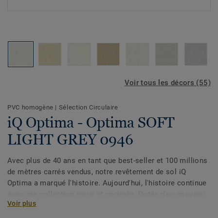
Voir tous les décors (55)
PVC homogène
|
Sélection Circulaire
iQ Optima - Optima SOFT
LIGHT GREY 0946
Avec plus de 40 ans en tant que best-seller et 100 millions
de mètres carrés vendus, notre revêtement de sol iQ
Optima a marqué l'histoire. Aujourd'hui, l'histoire continue
avec une collection revue et corrigée. Dotée d'un nouveau
Voir plus
design et d'une palette élargie de couleurs, la collection
s'inspire des lavis doux et de la qualité changeante