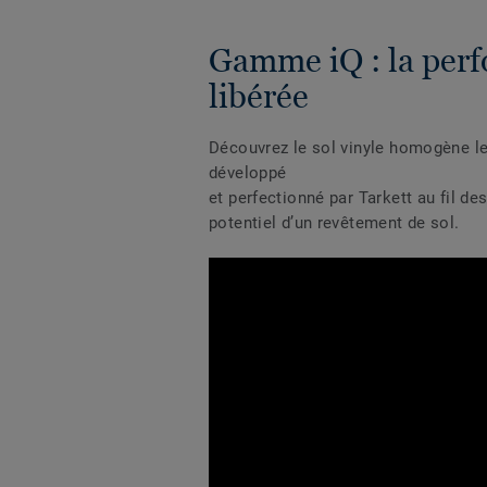
Réf. 3242996
Gamme iQ : la per
Optima BLUE 0867
Réf. 3217867
libérée
Optima BLUE 0867
Découvrez le sol vinyle homogène l
Réf. 3242867
développé
et perfectionné par Tarkett au fil de
Optima BRICK ORANGE
0927
potentiel d’un revêtement de sol.
Réf. 3217927