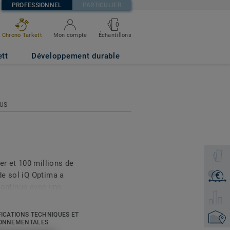
PROFESSIONNEL
PARTICULIER
0
Échantillons
Chrono Tarkett
Mon compte
ett
Développement durable
LUS
Sélecti
er et 100 millions de
de sol iQ Optima a
€
Recevoi
 continue avec une
Sélecti
nouveau design et d'une
 s'inspire des lavis doux
FICATIONS TECHNIQUES ET
Trouver
t opaque de l'aquarelle.
ONNEMENTALES