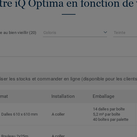
tre iQ Optima en fonction de 
e au bien vieillir
(20)
Coloris
Teinte
iser les stocks et commander en ligne (disponible pour les clients
rmat
Installation
Emballage
14 dalles par boîte
Dalles 610 x 610 mm
A coller
5,2 m² par boîte
40 boîtes par palette
Rouleau 2x25m
A coller