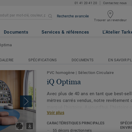
01 41 20 41 20
Contactez nous
Recherche avancée
Trouver un revendeur
Documents
Services & références
L'Atelier Tark
Optima
GALERIE
SPÉCIFICATIONS
DOCUMENTS
EN SAVOIR P
PVC homogène
|
Sélection Circulaire
iQ Optima
Avec plus de 40 ans en tant que best-sell
mètres carrés vendus, notre revêtement 
marqué l'histoire. Aujourd'hui, l'histoire
Voir plus
collection revue et corrigée. Dotée d'un 
palette élargie de couleurs, la collection
CARACTÉRISTIQUES PRINCIPALES
SPÉCI
et de la qualité changeante translucide e
ENVIR
55 décors directionnels