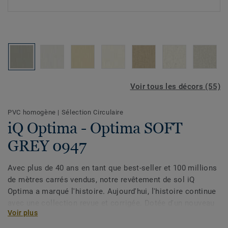
Voir tous les décors (55)
PVC homogène
|
Sélection Circulaire
iQ Optima - Optima SOFT
GREY 0947
Avec plus de 40 ans en tant que best-seller et 100 millions
de mètres carrés vendus, notre revêtement de sol iQ
Optima a marqué l'histoire. Aujourd'hui, l'histoire continue
avec une collection revue et corrigée. Dotée d'un nouveau
Voir plus
design et d'une palette élargie de couleurs, la collection
s'inspire des lavis doux et de la qualité changeante