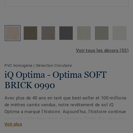
Voir tous les décors (55)
PVC homogène
|
Sélection Circulaire
iQ Optima - Optima SOFT
BRICK 0990
Avec plus de 40 ans en tant que best-seller et 100 millions
de mètres carrés vendus, notre revêtement de sol iQ
Optima a marqué l'histoire. Aujourd'hui, l'histoire continue
avec une collection revue et corrigée. Dotée d'un nouveau
Voir plus
design et d'une palette élargie de couleurs, la collection
s'inspire des lavis doux et de la qualité changeante