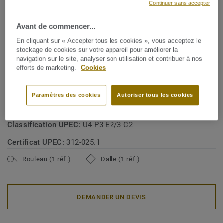
Continuer sans accepter
Fabriqué en Suède
Avant de commencer...
SPÉCIFICATIONS TECHNIQUES ET ENVIRONNEMENTALES
En cliquant sur « Accepter tous les cookies », vous acceptez le
Type de revêtement de sol:
Revêtement de sol en vinyle
stockage de cookies sur votre appareil pour améliorer la
navigation sur le site, analyser son utilisation et contribuer à nos
homogène bio-attribué selon le principe du mass balance
efforts de marketing.
Cookies
avec un plastifiant biosourcé
Classe d'usage commerciale:
34 Circulation très intense
Paramètres des cookies
Autoriser tous les cookies
Classe d'usage industrielle:
43 Intense
Classification UPEC:
U4 P3 E2/3 C2
Certificat UPEC:
312-025.1
Rouleau (1 réf.)
Dalle (1 réf.)
DEMANDER UN DEVIS