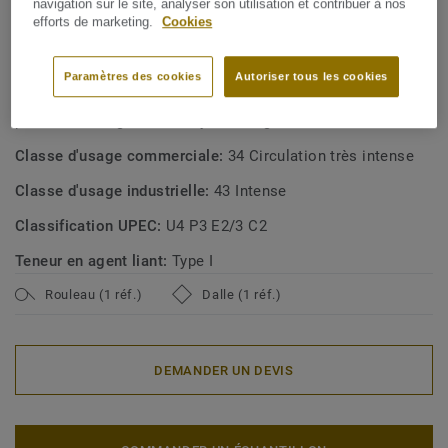
navigation sur le site, analyser son utilisation et contribuer à nos
Fabriqué en Suède
efforts de marketing.
Cookies
SPÉCIFICATIONS TECHNIQUES ET ENVIRONNEMENTALES
Paramètres des cookies
Autoriser tous les cookies
Type de revêtement de sol:
Permanently static dissipative
pressed homogeneous vinyl flooring
Classe d'usage commerciale:
34 Circulation très intense
Classe d'usage industrielle:
43 Intense
Classification UPEC:
U4 P3 E2/3 C2
Teneur en agent liant:
Type I
Rouleau (1 réf.)
Dalle (1 réf.)
DEMANDER UN DEVIS