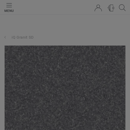
0
MENU
iQ Granit SD