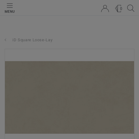
0
MENU
iD Square Loose-Lay