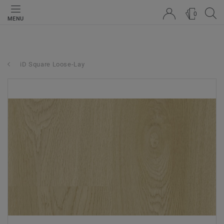
0
MENU
iD Square Loose-Lay