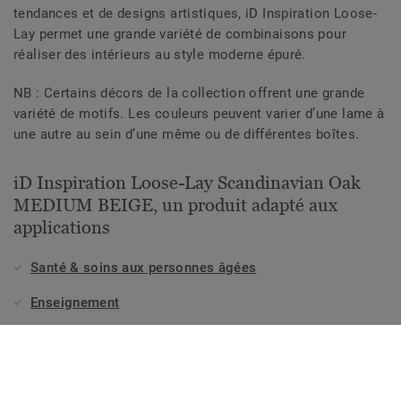
tendances et de designs artistiques, iD Inspiration Loose-
Lay permet une grande variété de combinaisons pour
réaliser des intérieurs au style moderne épuré.
NB : Certains décors de la collection offrent une grande
variété de motifs. Les couleurs peuvent varier d’une lame à
une autre au sein d’une même ou de différentes boîtes.
iD Inspiration Loose-Lay Scandinavian Oak
MEDIUM BEIGE, un produit adapté aux
applications
Santé & soins aux personnes âgées
Enseignement
Magasins & boutiques
Hôtellerie, voyages et loisirs