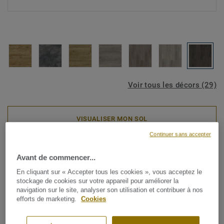
Voir tous les décors (29)
VISUALISER MON SOL
Continuer sans accepter
Pose Libre
Avant de commencer...
iD Inspiration Loose-Lay -
En cliquant sur « Accepter tous les cookies », vous acceptez le
Scandinavian Oak MEDIUM
stockage de cookies sur votre appareil pour améliorer la
navigation sur le site, analyser son utilisation et contribuer à nos
BEIGE
efforts de marketing.
Cookies
Idéal pour la rénovation rapide, le revêtement iD Inspiration