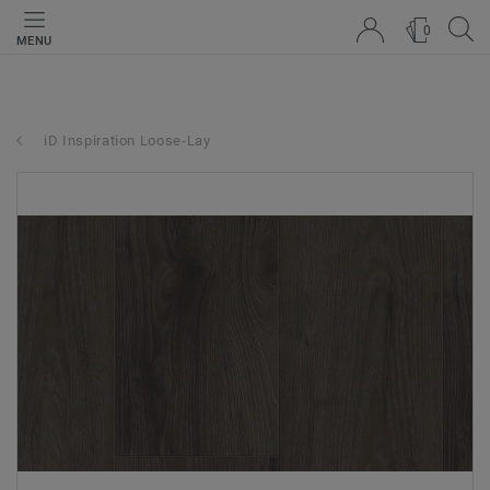
0
MENU
iD Inspiration Loose-Lay