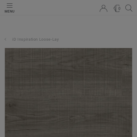
0
MENU
iD Inspiration Loose-Lay