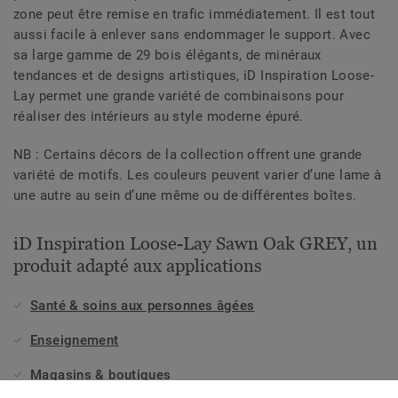
zone peut être remise en trafic immédiatement. Il est tout
aussi facile à enlever sans endommager le support. Avec
sa large gamme de 29 bois élégants, de minéraux
tendances et de designs artistiques, iD Inspiration Loose-
Lay permet une grande variété de combinaisons pour
réaliser des intérieurs au style moderne épuré.
NB : Certains décors de la collection offrent une grande
variété de motifs. Les couleurs peuvent varier d’une lame à
une autre au sein d’une même ou de différentes boîtes.
iD Inspiration Loose-Lay Sawn Oak GREY, un
produit adapté aux applications
Santé & soins aux personnes âgées
Enseignement
Magasins & boutiques