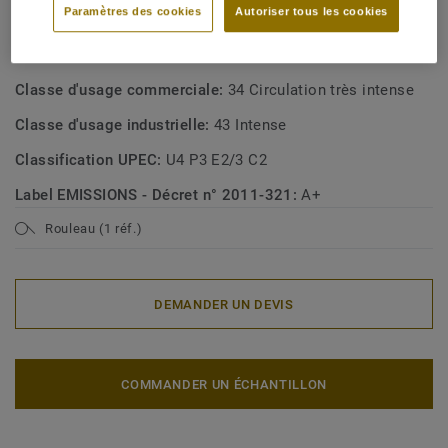
Paramètres des cookies
Autoriser tous les cookies
Type de revêtement de sol:
Revêtements de sol en chlorure
de polyvinyle à résistance accrue au glissement
Classe d'usage commerciale:
34 Circulation très intense
Classe d'usage industrielle:
43 Intense
Classification UPEC:
U4 P3 E2/3 C2
Label EMISSIONS - Décret n° 2011-321:
A+
Rouleau (1 réf.)
DEMANDER UN DEVIS
COMMANDER UN ÉCHANTILLON