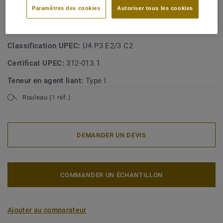
Paramètres des cookies
Autoriser tous les cookies
homogènes en poly(chlorure de vinyle)
Classe d'usage commerciale:
31 Circulation modérée
Classification UPEC:
U4 P3 E2/3 C2
Certificat UPEC:
312-013.1
Teneur en agent liant:
Type I
Rouleau (1 réf.)
DEMANDER UN DEVIS
COMMANDER UN ÉCHANTILLON
Ajouter au comparateur