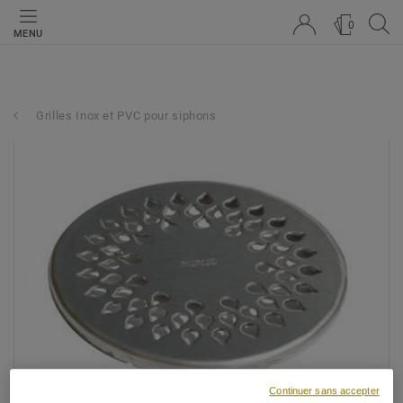
0
MENU
Grilles Inox et PVC pour siphons
Continuer sans accepter