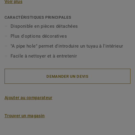
Voir plus
d'utilisation (sortie, hauteur, diamètre et débit). Les grilles
Inox sont également destinées aux siphons PVC de forme
ronde et sont adaptées à différentes conditions
CARACTÉRISTIQUES PRINCIPALES
d'utilisation (sortie, hauteur, diamètre et débit). Les grilles
Disponible en pièces détachées
Inox existent en 2 modèles : Drop, Art Deco. Les grilles
Plus d'options décoratives
Inox ne sont pas incluses avec les siphons et doivent être
commandées séparément.
"A pipe hole" permet d'introduire un tuyau à l'intérieur
Facile à nettoyer et à entretenir
Nos grilles sont compatibles avec Minimax S-Series et
Brage, Oden, Freja et Duschbrunn.
DEMANDER UN DEVIS
Ajouter au comparateur
Trouver un magasin