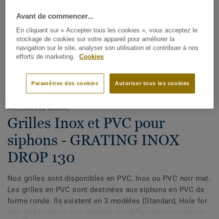
Avant de commencer...
En cliquant sur « Accepter tous les cookies », vous acceptez le
stockage de cookies sur votre appareil pour améliorer la
navigation sur le site, analyser son utilisation et contribuer à nos
efforts de marketing.
Cookies
Voir tous les décors (15)
Paramètres des cookies
Autoriser tous les cookies
Accessoires douche
Grilles Inox et PVC pour
siphons - GRATING INOX
DROP 130
Nos grilles sont disponibles en PVC, Inox ou PVC noir mat.
Les grilles en PVC sont destinées aux siphons en PVC de
forme ronde. Ils existent en 3 modèles (Standard, Hole for
pipe and Drop) et sont adaptés aux différentes conditions