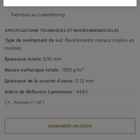
Sans phtalates
Fabriqué au Luxembourg
SPÉCIFICATIONS TECHNIQUES ET ENVIRONNEMENTALES
Type de revêtement de sol:
Revêtements muraux vinyles en
rouleau
Epaisseur totale:
0,92 mm
Masse surfacique totale:
1500 g/m²
Epaisseur de la couche d'usure:
0,12 mm
Indice de Réflexion Lumineuse :
44,83
Rouleau (1 réf.)
DEMANDER UN DEVIS