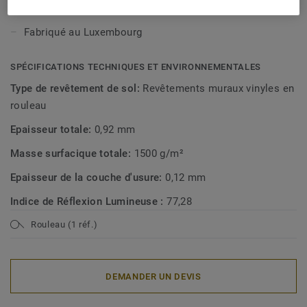
Sans phtalates
Fabriqué au Luxembourg
SPÉCIFICATIONS TECHNIQUES ET ENVIRONNEMENTALES
Type de revêtement de sol:
Revêtements muraux vinyles en
rouleau
Epaisseur totale:
0,92 mm
Masse surfacique totale:
1500 g/m²
Epaisseur de la couche d'usure:
0,12 mm
Indice de Réflexion Lumineuse :
77,28
Rouleau (1 réf.)
DEMANDER UN DEVIS