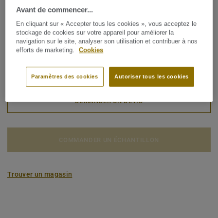
Type de sol:
dalles de moquette
Avant de commencer...
Type de revêtement de sol:
Revêtements de sol textile
En cliquant sur « Accepter tous les cookies », vous acceptez le
stockage de cookies sur votre appareil pour améliorer la
Classe d'usage commerciale:
33 Circulation intense
navigation sur le site, analyser son utilisation et contribuer à nos
efforts de marketing.
Cookies
Poids total:
3850 g/m²
Type de production:
Tufted
Paramètres des cookies
Autoriser tous les cookies
DEMANDER UN DEVIS
COMMANDER UN ÉCHANTILLON
Trouver un magasin