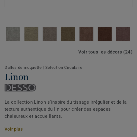
Voir tous les décors (24)
Dalles de moquette
|
Sélection Circulaire
Linon
La collection Linon s’inspire du tissage irrégulier et de la
texture authentique du lin pour créer des espaces
chaleureux et accueillants.
La palette de 24 coloris offre un éventail allant des bruns
Voir plus
texturés aux gris subtils et beiges intemporels, enrichis