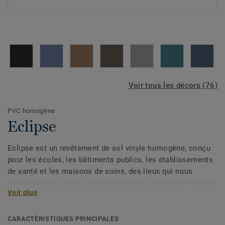
Voir tous les décors (76)
PVC homogène
Eclipse
Eclipse est un revêtement de sol vinyle homogène, conçu
pour les écoles, les bâtiments publics, les établissements
de santé et les maisons de soins, des lieux qui nous
accompagnent, nous protègent et nous soutiennent tout au
Voir plus
long de la vie.
Eclipse est disponible en 76 coloris, répartis en trois
CARACTÉRISTIQUES PRINCIPALES