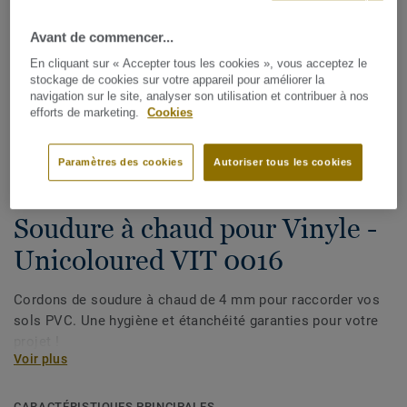
Avant de commencer...
En cliquant sur « Accepter tous les cookies », vous acceptez le
stockage de cookies sur votre appareil pour améliorer la
navigation sur le site, analyser son utilisation et contribuer à nos
efforts de marketing.
Cookies
Voir tous les décors (1146)
Paramètres des cookies
Autoriser tous les cookies
Cordons de soudure
Soudure à chaud pour Vinyle -
Unicoloured VIT 0016
Cordons de soudure à chaud de 4 mm pour raccorder vos
sols PVC. Une hygiène et étanchéité garanties pour votre
projet !
Voir plus
CARACTÉRISTIQUES PRINCIPALES