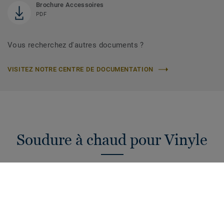
Brochure Accessoires
PDF
Vous recherchez d'autres documents ?
VISITEZ NOTRE CENTRE DE DOCUMENTATION
Soudure à chaud pour Vinyle
Cordons de soudure à chaud de 4 mm pour raccorder vos
sols PVC. Une hygiène et étanchéité garanties pour votre
projet !