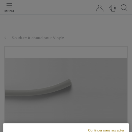
0
MENU
Soudure à chaud pour Vinyle
Continuer sans accepter