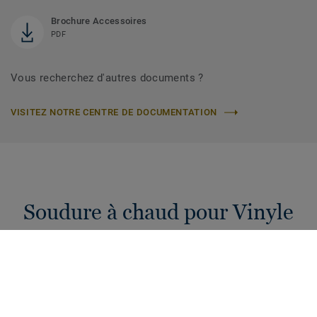
Brochure Accessoires
PDF
Vous recherchez d'autres documents ?
VISITEZ NOTRE CENTRE DE DOCUMENTATION
Soudure à chaud pour Vinyle
Cordons de soudure à chaud de 4 mm pour raccorder vos
sols PVC. Une hygiène et étanchéité garanties pour votre
projet !