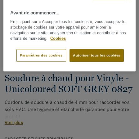
Avant de commencer...
En cliquant sur « Accepter tous les cookies », vous acceptez le
stockage de cookies sur votre appareil pour améliorer la
navigation sur le site, analyser son utilisation et contribuer à nos
efforts de marketing.
Cookies
Voir tous les décors (1146)
Paramètres des cookies
Autoriser tous les cookies
Cordons de soudure
Soudure à chaud pour Vinyle -
Unicoloured SOFT GREY 0827
Cordons de soudure à chaud de 4 mm pour raccorder vos
sols PVC. Une hygiène et étanchéité garanties pour votre
projet !
Voir plus
CARACTÉRISTIQUES PRINCIPALES