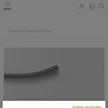
0
MENU
Soudure à chaud pour Vinyle
Continuer sans accepter